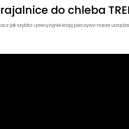
rajalnice do chleba TRE
acz jak szybko i precyzyjnie kroją pieczywo nasze urządze