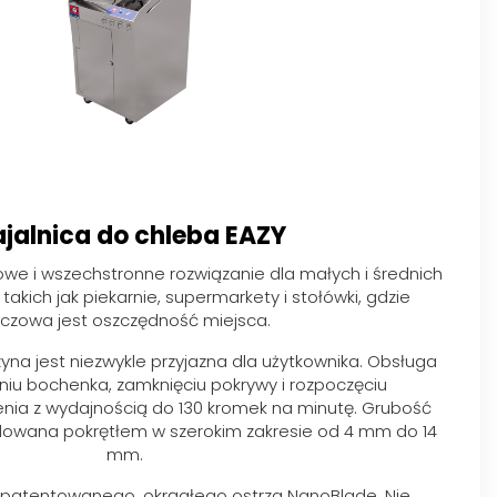
ajalnica do chleba EAZY
e i wszechstronne rozwiązanie dla małych i średnich
akich jak piekarnie, supermarkety i stołówki, gdzie
uczowa jest oszczędność miejsca.
na jest niezwykle przyjazna dla użytkownika. Obsługa
iu bochenka, zamknięciu pokrywy i rozpoczęciu
nia z wydajnością do 130 kromek na minutę. Grubość
ulowana pokrętłem w szerokim zakresie od 4 mm do 14
mm.
patentowanego, okrągłego ostrza NanoBlade. Nie