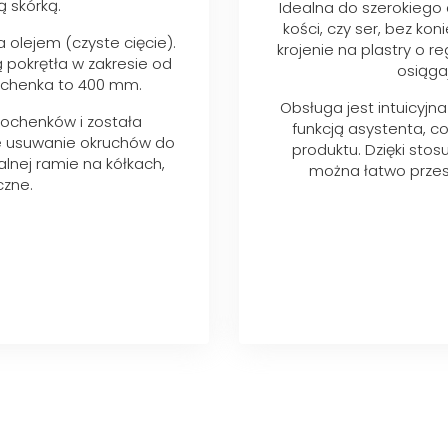
 skórką.
Idealna do szerokiego 
kości, czy ser, bez ko
 olejem (czyste cięcie).
krojenie na plastry o 
 pokrętła w zakresie od
osiąga
ochenka to 400 mm.
Obsługa jest intuicyj
 bochenków i została
funkcją asystenta, co
we usuwanie okruchów do
produktu. Dzięki sto
alnej ramie na kółkach,
można łatwo prze
czne.