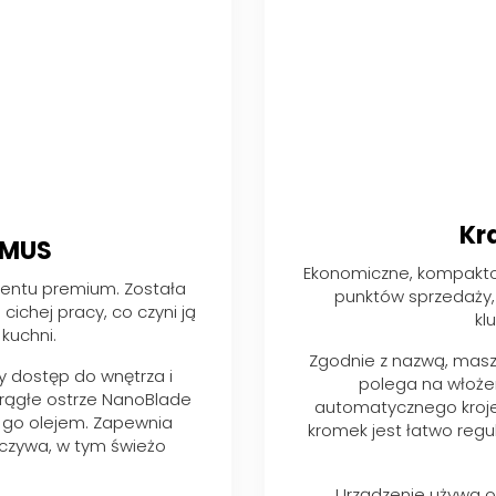
Kr
IMUS
Ekonomiczne, kompaktow
mentu premium. Została
punktów sprzedaży, t
cichej pracy, co czyni ją
kl
 kuchni.
Zgodnie z nazwą, maszy
y dostęp do wnętrza i
polega na włożen
krągłe ostrze NanoBlade
automatycznego kroje
 go olejem. Zapewnia
kromek jest łatwo reg
eczywa, w tym świeżo
Urządzenie używa o