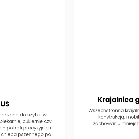
Krajalnica 
IUS
Wszechstronna krajal
naczona do użytku w
konstrukcją, mobi
piekarnie, cukiernie czy
zachowaniu mniejsz
 potrafi precyzyjnie i
go chleba pszennego po