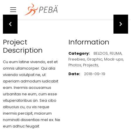
Project
Information
Description
Category:
BELDOS,
FEUMA,
Freebies,
Graphic,
Mock-ups,
Cu eum latine vivendo, est et
Photos,
Projects,
omnis ullamcorper. Qui alia
Date:
2018-09-19
vivendo volutpat ne, ut
aperiam admodum iudicabit
eam. Inermis accusamus
urbanitas ne eum, cum esse
vituperatoribus an. Sea cibo
albucius cu, cu vis reque
inermis percipit, maiorum
nominati dissentias mel ex. Ne
eum adhuc feugait