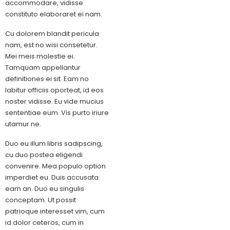
accommodare, vidisse
constituto elaboraret ei nam.
Cu dolorem blandit pericula
nam, est no wisi consetetur.
Mei meis molestie ei.
Tamquam appellantur
definitiones ei sit. Eam no
labitur officiis oporteat, id eos
noster vidisse. Eu vide mucius
sententiae eum. Vis purto iriure
utamur ne.
Duo eu illum libris sadipscing,
cu duo postea eligendi
convenire. Mea populo option
imperdiet eu. Duis accusata
eam an. Duo eu singulis
conceptam. Ut possit
patrioque interesset vim, cum
id dolor ceteros, cum in